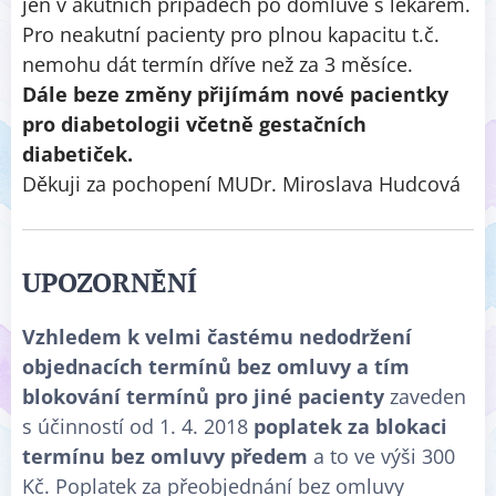
jen v akutních případech po domluvě s lékařem.
Pro neakutní pacienty pro plnou kapacitu t.č.
nemohu dát termín dříve než za 3 měsíce.
Dále beze změny přijímám nové pacientky
pro diabetologii včetně gestačních
diabetiček.
Děkuji za pochopení MUDr. Miroslava Hudcová
UPOZORNĚNÍ
Vzhledem k velmi častému nedodržení
objednacích termínů bez omluvy a tím
blokování termínů pro jiné pacienty
zaveden
s účinností od 1. 4. 2018
poplatek za blokaci
termínu bez omluvy předem
a to ve výši 300
Kč. Poplatek za přeobjednání bez omluvy