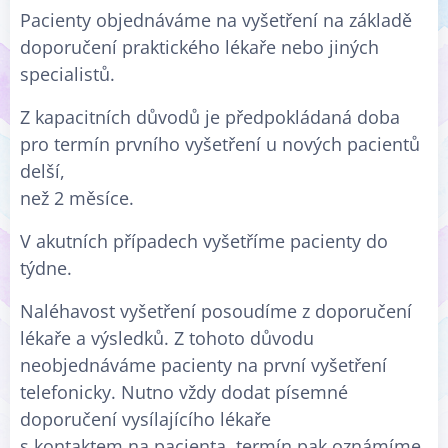
Pacienty objednáváme na vyšetření na základě
doporučení praktického lékaře nebo jiných
specialistů.
Z kapacitních důvodů je předpokládaná doba
pro termín prvního vyšetření u nových pacientů
delší,
než 2 měsíce.
V akutních případech vyšetříme pacienty do
týdne.
Naléhavost vyšetření posoudíme z doporučení
lékaře a výsledků. Z tohoto důvodu
neobjednáváme pacienty na první vyšetření
telefonicky. Nutno vždy dodat písemné
doporučení vysílajícího lékaře
s kontaktem na pacienta, termín pak oznámíme